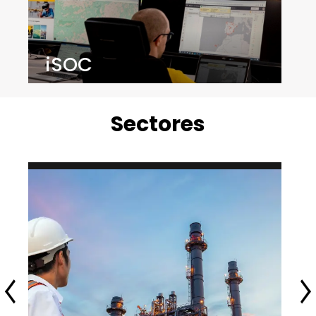
Prosegur é o centro a partir do qual,
Sectores
combinando tecnologia de ponta,
tratamento inteligente de dados e
excelência profissional, gerimos
remotamente os serviços de segurança e
os processos empresariais dos nossos
clientes.
Indústria
Garantimos a continuidade de negócio das