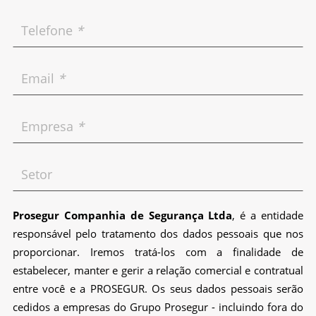
Empresa
*
Setor
Prosegur Companhia de Segurança Ltda
, é a entidade
responsável pelo tratamento dos dados pessoais que nos
proporcionar. Iremos tratá-los com a finalidade de
estabelecer, manter e gerir a relação comercial e contratual
entre você e a PROSEGUR. Os seus dados pessoais serão
cedidos a empresas do Grupo Prosegur - incluindo fora do
Espaço Económico Europeu - com o objetivo de atender ao
seu pedido. Pode exercitar os seus direitos de acesso,
retificação, cancelamento, oposição e portabilidade, entre
outros, tal como indicado na nossa
Política de Privacidade
.
Li e declaro conhecer a
Política de