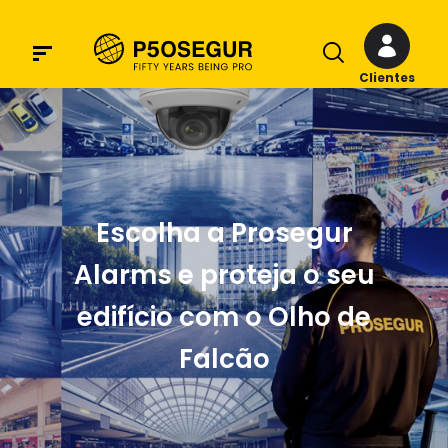
Clientes
Escolha a Prosegur
Alarms e proteja o seu
edifício com o Olho de
Falcão