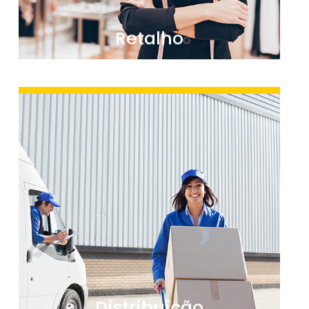
Retalho
A gestão de numerário no setor da
distribuição é complexa devido ao volume de
vendas e ao elevado número de transações
em dinheiro vivo. Com a digitalização de
dinheiro vai poupar tempo e dinheiro.
Ver mais
Distribuição