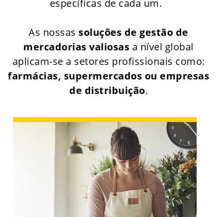
específicas de cada um.
As nossas
soluções de gestão de
mercadorias valiosas
a nível global
aplicam-se a setores profissionais como:
farmácias, supermercados ou empresas
de distribuição
.
Para um negócio de qualquer setor, a gestão
das cobranças e o controlo dos seus
movimentos de caixa são de vital
importância. A digitalização do numerário
permite poupar tempo e dinheiro.