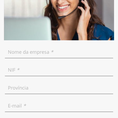
Nome da empresa
*
NIF
*
Província
E-mail
*