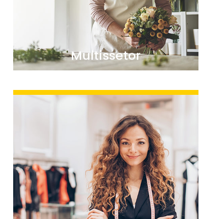
Ver mais
Multissetor
O setor do retail está a sofrer uma mudança
radical nos seus modelos de negócio. Através
da digitalização de dinheiro vai poupar tempo
e dinheiro.
Ver mais