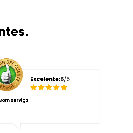
ntes.
Excelente:
5
/5
Bom serviço
Muito sa