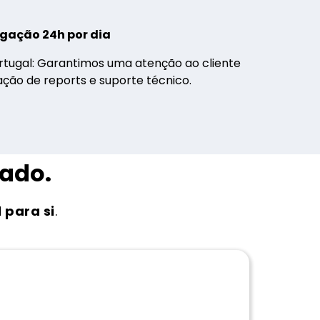
igação 24h por dia
rtugal: Garantimos uma atenção ao cliente
ação de reports e suporte técnico.
zado.
 para si
.