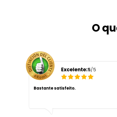
O qu
Excelente:
5
/5
Bastante satisfeito.