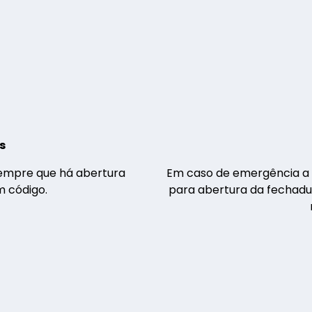
s
sempre que há abertura
Em caso de emergência a 
m código.
para abertura da fechadur