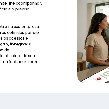
mite-lhe acompanhar,
cio e o preciso
ntra na sua empresa.
s definidos por si e
os os acessos e
ação, integrada
ma de
olo absoluto do seu
 uma fechadura com