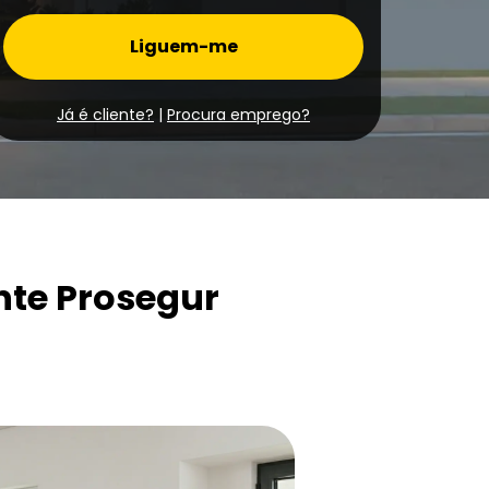
Liguem-me
Já é cliente?
|
Procura emprego?
nte Prosegur