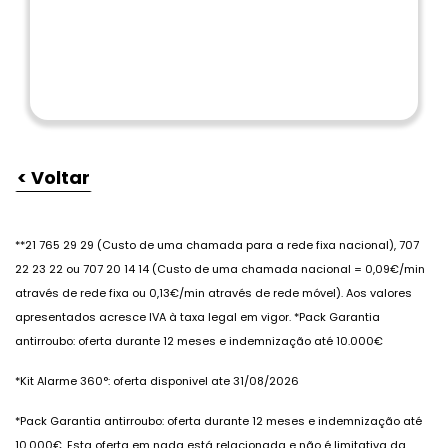
< Voltar
**21 765 29 29 (Custo de uma chamada para a rede fixa nacional), 707
22 23 22 ou 707 20 14 14 (Custo de uma chamada nacional = 0,09€/min
através de rede fixa ou 0,13€/min através de rede móvel). Aos valores
apresentados acresce IVA à taxa legal em vigor. *Pack Garantia
antirroubo: oferta durante 12 meses e indemnização até 10.000€
*Kit Alarme 360°: oferta disponivel ate 31/08/2026
*Pack Garantia antirroubo: oferta durante 12 meses e indemnização até
10.000€. Esta oferta em nada está relacionada e não é limitativa da