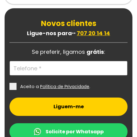
Novos clientes
Ligue-nos para
707 20 14 14
**
Se preferir, ligamos
grátis
:
Aceito a
Política de Priv
acidade
.
Liguem-me
Solicite por Whatsapp