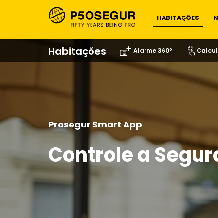
HABITAÇÕES
N
Habitações
Alarme 360º
Calcul
Prosegur Smart App
Controle a Segur