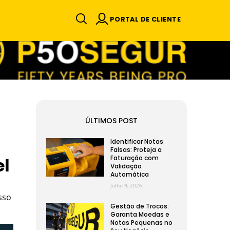
PORTAL DE CLIENTE
ÚLTIMOS POST
m
Identificar Notas
Falsas: Proteja a
Faturação com
el
Validação
Automática
Julho 9, 2026
sso
Gestão de Trocos:
Garanta Moedas e
Notas Pequenas no