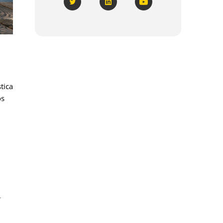
tica
os