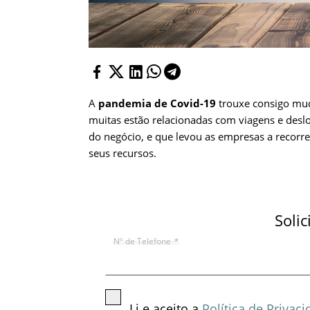
A
pandemia de Covid-19
trouxe consigo mu
muitas estão relacionadas com viagens e desl
do negócio, e que levou as empresas a recorr
seus recursos.
Soli
Nº de Telefone
*
Li e aceito a
Política de Privac