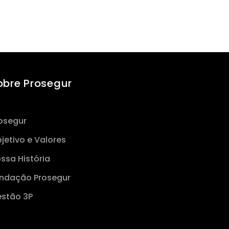
obre Prosegur
osegur
jetivo e Valores
ssa História
ndação Prosegur
stão 3P