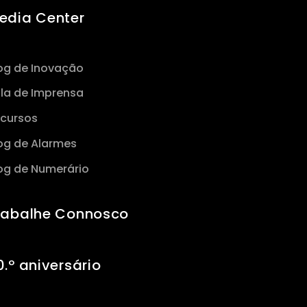
edia Center
og de Inovação
la de Imprensa
cursos
og de Alarmes
og de Numerário
rabalhe Connosco
0.º aniversário