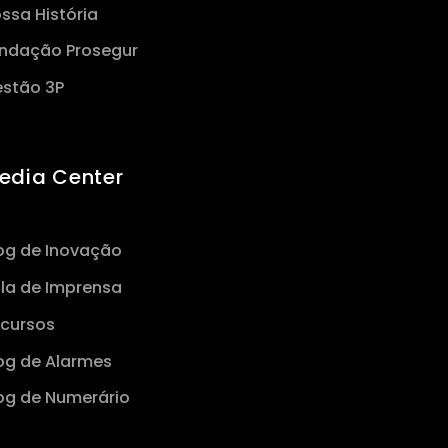
ssa História
ndação Prosegur
stão 3P
edia Center
og de Inovação
la de Imprensa
cursos
og de Alarmes
og de Numerário