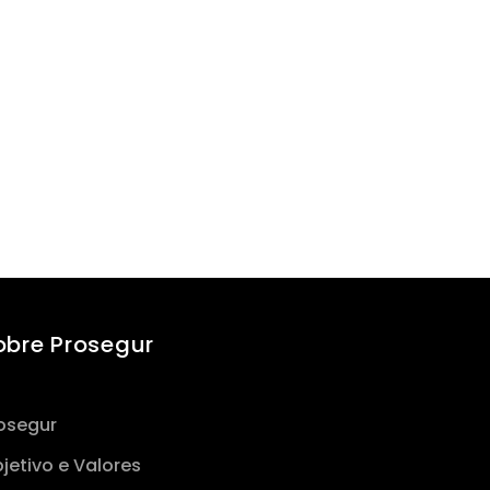
obre Prosegur
osegur
jetivo e Valores