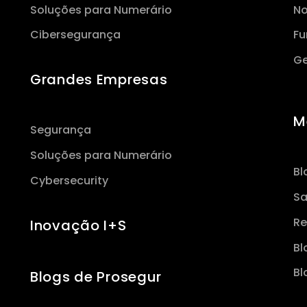
Soluções para Numerário
No
Cibersegurança
Fu
Ge
Grandes Empresas
M
Segurança
Soluções para Numerário
Bl
Cybersecurity
Sa
Re
Inovação I+S
Bl
Bl
Blogs de Prosegur