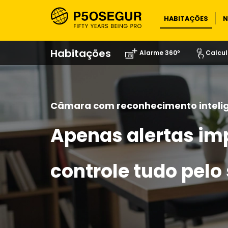
HABITAÇÕES
N
Habitações
Alarme 360º
Calcul
Câmara com reconhecimento inteli
Apenas alertas im
controle tudo pelo