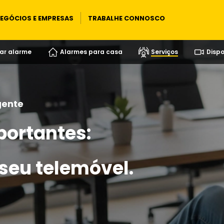
EGÓCIOS E EMPRESAS
TRABALHE CONNOSCO
ar alarme
Alarmes para casa
Serviços
Dispo
gente
portantes:
 seu telemóvel.