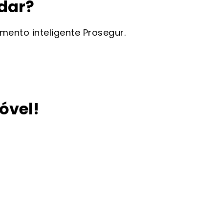
dar?
nto inteligente Prosegur.
óvel!